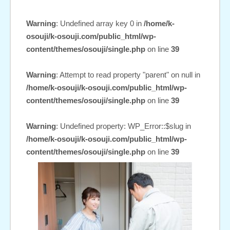
Warning
: Undefined array key 0 in
/home/k-
osouji/k-osouji.com/public_html/wp-
content/themes/osouji/single.php
on line
39
Warning
: Attempt to read property "parent" on null in
/home/k-osouji/k-osouji.com/public_html/wp-
content/themes/osouji/single.php
on line
39
Warning
: Undefined property: WP_Error::$slug in
/home/k-osouji/k-osouji.com/public_html/wp-
content/themes/osouji/single.php
on line
39