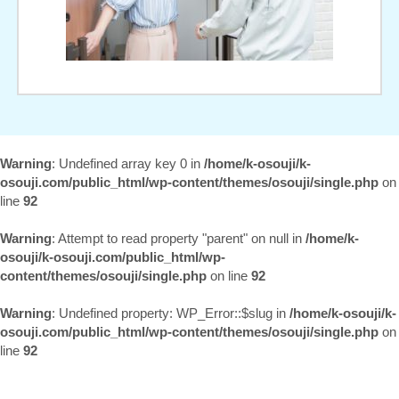
Warning
: Undefined array key 0 in
/home/k-osouji/k-
osouji.com/public_html/wp-content/themes/osouji/single.php
on
line
92
Warning
: Attempt to read property "parent" on null in
/home/k-
osouji/k-osouji.com/public_html/wp-
content/themes/osouji/single.php
on line
92
Warning
: Undefined property: WP_Error::$slug in
/home/k-osouji/k-
osouji.com/public_html/wp-content/themes/osouji/single.php
on
line
92