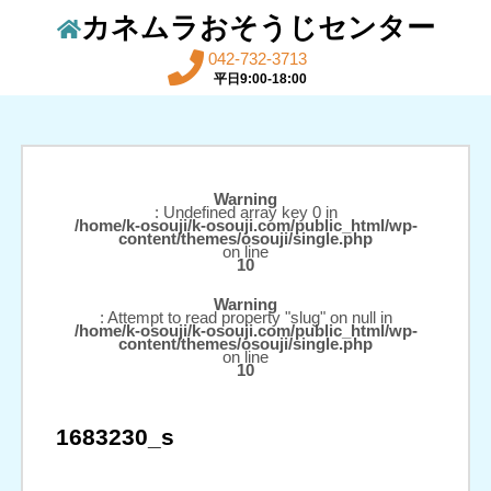
カネムラおそうじセンター
042-732-3713
平日9:00-18:00
Warning
: Undefined array key 0 in
/home/k-osouji/k-osouji.com/public_html/wp-
content/themes/osouji/single.php
on line
10
Warning
: Attempt to read property "slug" on null in
/home/k-osouji/k-osouji.com/public_html/wp-
content/themes/osouji/single.php
on line
10
1683230_s