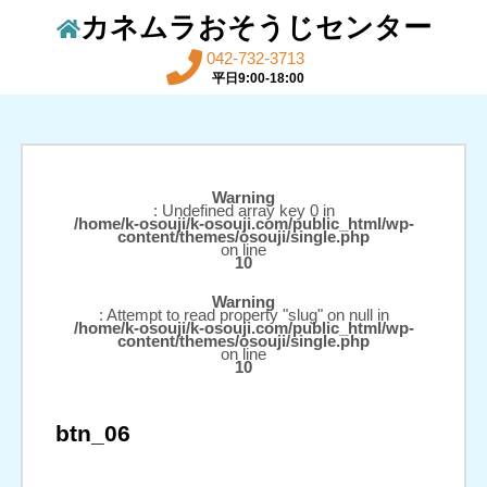
カネムラおそうじセンター
042-732-3713
平日9:00-18:00
Warning
: Undefined array key 0 in
/home/k-osouji/k-osouji.com/public_html/wp-
content/themes/osouji/single.php
on line
10
Warning
: Attempt to read property "slug" on null in
/home/k-osouji/k-osouji.com/public_html/wp-
content/themes/osouji/single.php
on line
10
btn_06