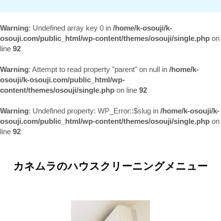
Warning
: Undefined array key 0 in
/home/k-osouji/k-
osouji.com/public_html/wp-content/themes/osouji/single.php
on
line
92
Warning
: Attempt to read property "parent" on null in
/home/k-
osouji/k-osouji.com/public_html/wp-
content/themes/osouji/single.php
on line
92
Warning
: Undefined property: WP_Error::$slug in
/home/k-osouji/k-
osouji.com/public_html/wp-content/themes/osouji/single.php
on
line
92
カネムラのハウスクリーニングメニュー