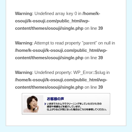
Warning
: Undefined array key 0 in
/home/k-
osouji/k-osouji.com/public_html/wp-
content/themes/osouji/single.php
on line
39
Warning
: Attempt to read property "parent" on null in
/home/k-osouji/k-osouji.com/public_html/wp-
content/themes/osouji/single.php
on line
39
Warning
: Undefined property: WP_Error::$slug in
/home/k-osouji/k-osouji.com/public_html/wp-
content/themes/osouji/single.php
on line
39