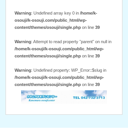
Warning
: Undefined array key 0 in
/home/k-
osouji/k-osouji.com/public_html/wp-
content/themes/osouji/single.php
on line
39
Warning
: Attempt to read property "parent" on null in
/home/k-osouji/k-osouji.com/public_html/wp-
content/themes/osouji/single.php
on line
39
Warning
: Undefined property: WP_Error::$slug in
/home/k-osouji/k-osouji.com/public_html/wp-
content/themes/osouji/single.php
on line
39