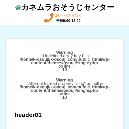
カネムラおそうじセンター
042-732-3713
平日9:00-18:00
Warning
: Undefined array key 0 in
/home/k-osouji/k-osouji.com/public_html/wp-
content/themes/osouji/single.php
on line
10
Warning
: Attempt to read property "slug" on null in
/home/k-osouji/k-osouji.com/public_html/wp-
content/themes/osouji/single.php
on line
10
header01