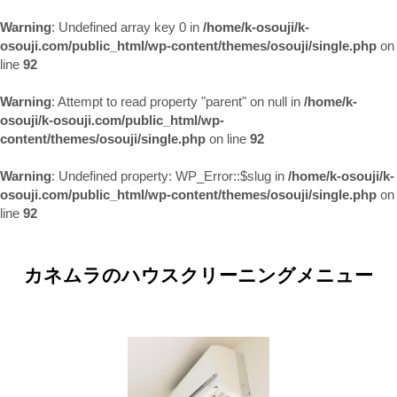
Warning
: Undefined array key 0 in
/home/k-osouji/k-
osouji.com/public_html/wp-content/themes/osouji/single.php
on
line
92
Warning
: Attempt to read property "parent" on null in
/home/k-
osouji/k-osouji.com/public_html/wp-
content/themes/osouji/single.php
on line
92
Warning
: Undefined property: WP_Error::$slug in
/home/k-osouji/k-
osouji.com/public_html/wp-content/themes/osouji/single.php
on
line
92
カネムラのハウスクリーニングメニュー