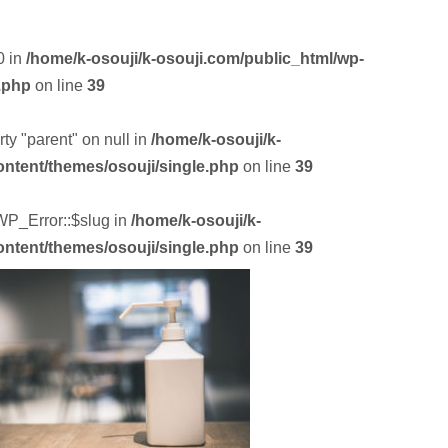
0 in
/home/k-osouji/k-osouji.com/public_html/wp-
.php
on line
39
rty "parent" on null in
/home/k-osouji/k-
ontent/themes/osouji/single.php
on line
39
 WP_Error::$slug in
/home/k-osouji/k-
ontent/themes/osouji/single.php
on line
39