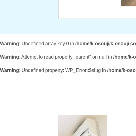
Warning
: Undefined array key 0 in
/home/k-osouji/k-osouji.c
Warning
: Attempt to read property "parent" on null in
/home/k-o
Warning
: Undefined property: WP_Error::$slug in
/home/k-osou