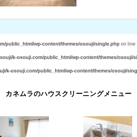
om/public_html/wp-content/themes/osouji/single.php
on line
souji/k-osouji.com/public_html/wp-content/themes/osouji/s
ji/k-osouji.com/public_html/wp-content/themes/osouji/sin
カネムラのハウスクリーニングメニュー