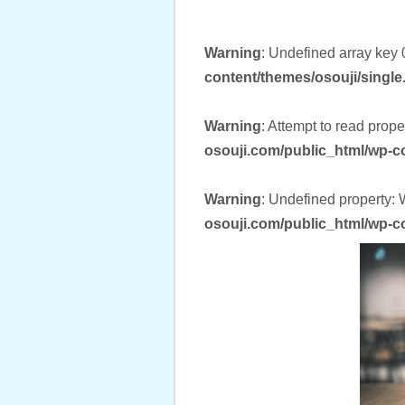
Warning
: Undefined array key 
content/themes/osouji/single
Warning
: Attempt to read prope
osouji.com/public_html/wp-c
Warning
: Undefined property:
osouji.com/public_html/wp-c