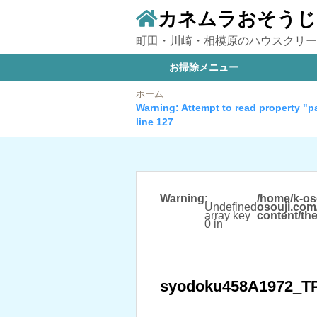
カネムラおそうじ
町田・川崎・相模原のハウスクリー
お掃除メニュー
ホーム
Warning
: Attempt to read property "p
line
127
Warning
:
/home/k-oso
Undefined
osouji.com
array key
content/th
0 in
syodoku458A1972_T