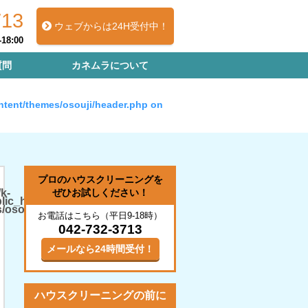
713
ウェブからは24H受付中！
18:00
質問
カネムラについて
ntent/themes/osouji/header.php
on
プロのハウスクリーニングを
k-
ぜひお試しください！
on
10
lic_html/wp-
line
/osouji/single.php
お電話はこちら（平日9-18時）
042-732-3713
メールなら24時間受付！
ハウスクリーニングの前に