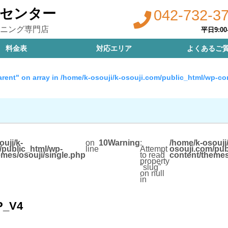
センター
042-732-3
ニング専門店
平日9:00-
料金表
対応エリア
よくあるご
arent" on array in
/home/k-osouji/k-osouji.com/public_html/wp-co
uji/k-
on
10
Warning
:
/home/k-osouji/
/public_html/wp-
line
Attempt
osouji.com/pub
emes/osouji/single.php
to read
content/themes
property
"slug"
on null
in
P_V4