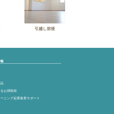
引越し前後
情報
声
日誌
きるお掃除術
リーニング起業集客サポート