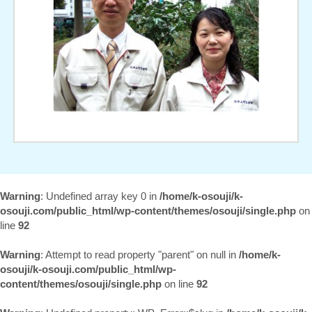
Warning
: Undefined array key 0 in
/home/k-osouji/k-
osouji.com/public_html/wp-content/themes/osouji/single.php
on
line
92
Warning
: Attempt to read property "parent" on null in
/home/k-
osouji/k-osouji.com/public_html/wp-
content/themes/osouji/single.php
on line
92