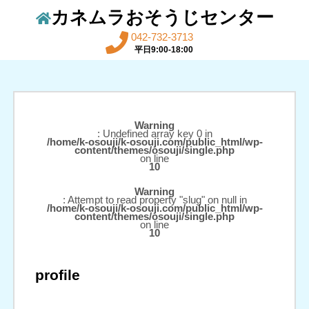
カネムラおそうじセンター
042-732-3713
平日9:00-18:00
Warning
: Undefined array key 0 in
/home/k-osouji/k-osouji.com/public_html/wp-
content/themes/osouji/single.php
on line
10
Warning
: Attempt to read property "slug" on null in
/home/k-osouji/k-osouji.com/public_html/wp-
content/themes/osouji/single.php
on line
10
profile