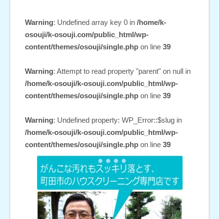
Warning
: Undefined array key 0 in
/home/k-
osouji/k-osouji.com/public_html/wp-
content/themes/osouji/single.php
on line
39
Warning
: Attempt to read property "parent" on null in
/home/k-osouji/k-osouji.com/public_html/wp-
content/themes/osouji/single.php
on line
39
Warning
: Undefined property: WP_Error::$slug in
/home/k-osouji/k-osouji.com/public_html/wp-
content/themes/osouji/single.php
on line
39